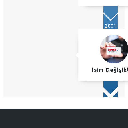
2001
İsim Değişikl