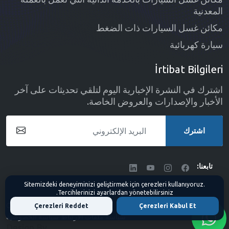
المعدنية
مكائن غسل السيارات ذات الضغط
سيارة كهربائية
İrtibat Bilgileri
اشترك في النشرة الإخبارية اليوم لتلقي تحديثات على آخر
الأخبار والإصدارات والعروض الخاصة.
اشترك
تابعنا:
Sitemizdeki deneyiminizi geliştirmek için çerezleri kullanıyoruz.
Tercihlerinizi ayarlardan yönetebilirsiniz.
Copyright
Kartek Makina
- 2026
Çerezleri Reddet
Çerezleri Kabul Et
سياسة ملفات الارتباط
سياسة الخصوصية
Design By